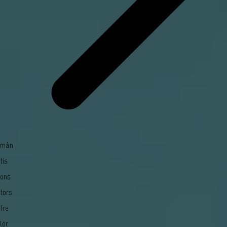
mån
tis
ons
tors
fre
lör