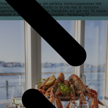
Paketet för dig som vill ha den perfekta Västkustupplevelsen med
äventyr och avkoppling. Kräftsafari är en mix med en fantastisk
upplevelse ut i den Bohuslänska Skärgården och god mat. På kvällen
avnjuter ni sedan en härlig skaldjursplatå i Restaurang G*