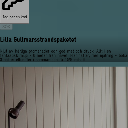
Jag har en kod
SÖK
Lilla Gullmarsstrandspaketet
Njut av härliga promenader och god mat och dryck. Allt i en
fantastisk miljö - 0 meter från havet. Fler nätter, mer njutning - boka
3 nätter eller fler i sommar och få 15% rabatt.