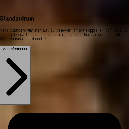
Standardrum
Våra Standardrum har allt du behöver för att koppla av och sova ut.
De har lyxiga Carpe Diem sängar med sköna kuddar och är inredda i
skandinavisk funktionell stil.
Mer information