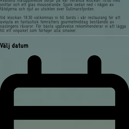
Kvällens matupplevelse börjar på vår Veranda klockan 18.00 med
snittar och ett glas mousserande. Sjunk sedan ned i någon av
fåtöljerna och njut av utsikten över Gullmarsfjorden.
Vid klockan 18.30 välkomnas ni till bords i vår restaurang för att
avnjuta en fantastisk femrätters gourmetmiddag bestående av
säsongens råvaror. För bästa upplevelse rekommenderar vi att lägga
till ett vinpaket som förhöjer alla smaker.
Välj datum