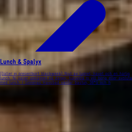
Lunch & Spalyx
(Gäller ej presentkort blackweek) Njut av lugnet, havet och en härlig
lunch. Ni väljer upplägget på dagen, huruvida ni vill börja eller avsluta
med lunch. I Sinnenas Havsbad väntar bastun, 38*G och h