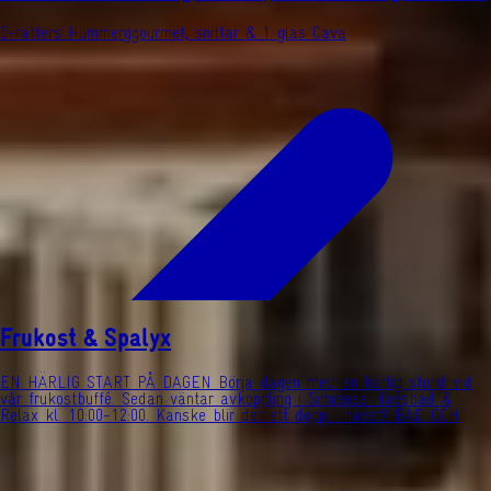
5-rätters Hummerggourmet, snittar & 1 glas Cava
Frukost & Spalyx
EN HÄRLIG START PÅ DAGEN Börja dagen med en härlig stund vid
vår frukostbuffé. Sedan väntar avkoppling i Sinnenas Havsbad &
Relax kl. 10:00-12:00. Kanske blir det ett dopp i havet? BAD OCH