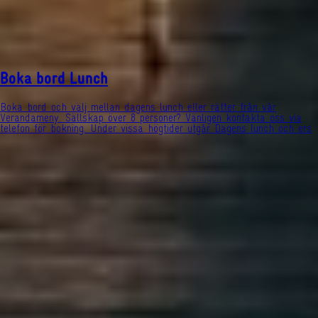
Boka bord Lunch
Boka bord och välj mellan dagens lunch eller rätter från vår
Verandameny. Sällskap över 8 personer? Vänligen kontakta oss via
telefon för bokning. Under vissa högtider utgår Dagens lunch och ers