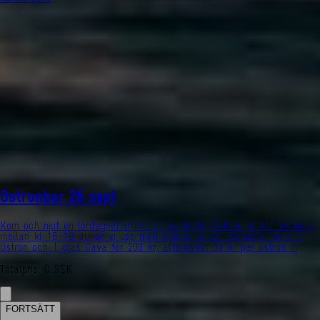
Ostronbar 26 sept
Kom och njut en lördagseftermiddag av härlig Ostron på vår Veranda,
mellan kl 16-19 dukar vi upp med Ostron på vår Veranda Testa 3
Ostron och 1 glas Cava för 200 kr, alternativt 35 kr per ostron ih
Totalpris
:
0
SEK
FORTSÄTT