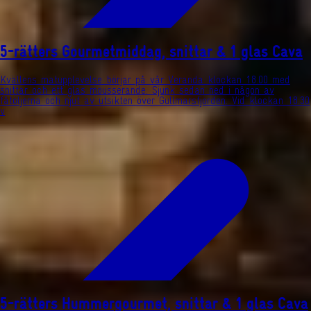
5-rätters Gourmetmiddag, snittar & 1 glas Cava
Kvällens matupplevelse börjar på vår Veranda klockan 18.00 med
snittar och ett glas mousserande. Sjunk sedan ned i någon av
fåtöljerna och njut av utsikten över Gullmarsfjorden. Vid klockan 18.30
v
5-rätters Hummergourmet, snittar & 1 glas Cava