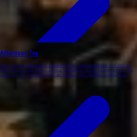
Afternoon Tea
Unna dig en minnesvärd dagsutflykt till Gullmarsstrand och njut av
Afternoon tea vid havet. Lämna vardagens stress bakom dig när du
stiger in i vår fridfulla värld av smaker och skönhet. Upptäck en