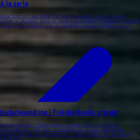
A la carte
Boka bord och välj rätter från vår fantastiska a la carte meny.
Önskar ni skaldjur? Detta är något som behöver förbeställas senast 3
dagar innan. Sällskap över 10 personer? Vänligen kontakta oss v
Historievandring i Fiskebäckskils gränder
Historievandring i Fiskebäckskils gränder som tar er igenom
Sillperioden på 1500 talet, trankokeriet på ön som exporterade
lampolja för att lysa upp gatorna i London & Paris. Det som sägs
kunna vara