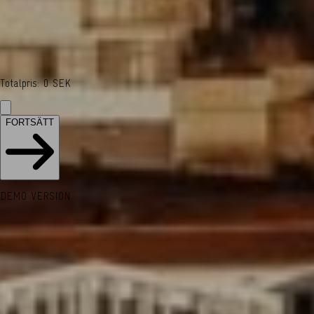
Totalpris
:
0
SEK
FORTSÄTT
DEMO VERSION