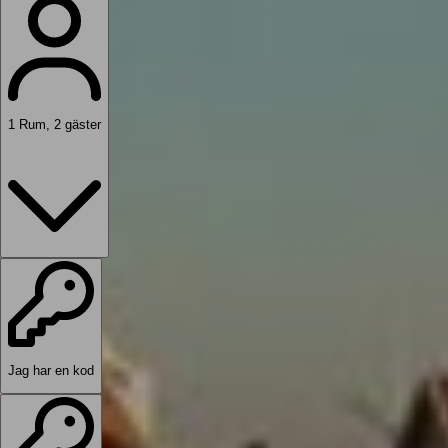
1
Rum
,
2
gäster
Jag har en kod