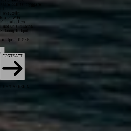
Vattenkokare
Kaffe och te bryggare
Uteplats
Havsutsikt
Gratis WiFi
Mineralvatten
Husdjur ej tillåtna
Rökning förbjudet
Totalpris
:
0
SEK
FORTSÄTT
DEMO VERSION