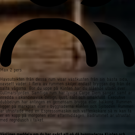
Max 2 pers.
Havsutsikten från dessa rum visar västkusten från sin bästa sida,
oavsett väder. I flera av rummen skiljer endast bryggan dig från de
salta vågorna. Bor du uppe på Klinten har du slående utsikt över
Gullmarsfjorden. Samtliga rum har lyxiga Carpe Diem sängar samt är
inredda i skandinavisk design, ljust, salt och smakfullt. Executive
dubbelrum har antingen en gemensam brygga eller balkong. Rummen
ligger på markplan eller i byggnaderna Klinten och Sjöboden. Rummen
är utrustade med en Espressomaskin och vattenkokare så ni kan ta
er en kopp på morgonen eller eftermiddagen. Badrummet är utrustat
med regndusch i taket.
Vänligen meddela om du har svårt att gå då byggnaderna Klinten och