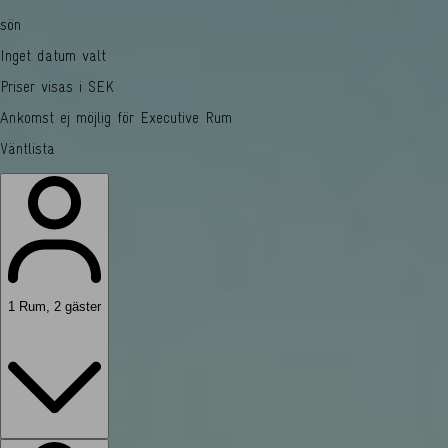
sön
Inget datum valt
Priser visas i SEK
Ankomst ej möjlig för Executive Rum
Väntlista
1
Rum
,
2
gäster