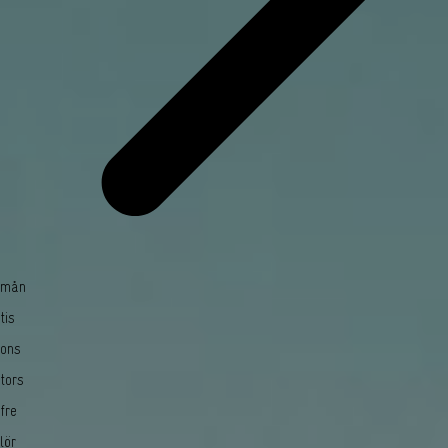
mån
tis
ons
tors
fre
lör