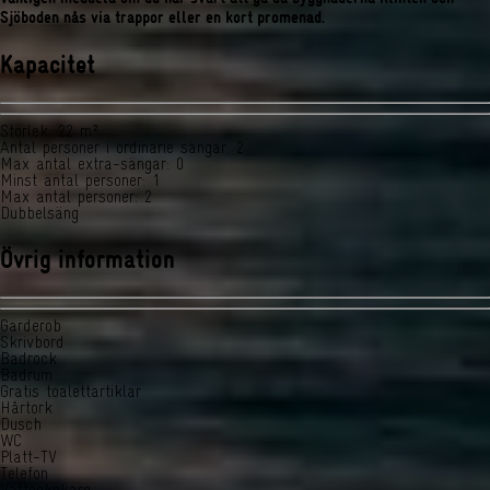
Sjöboden nås via trappor eller en kort promenad.
Kapacitet
Storlek
:
22 m²
Antal personer i ordinarie sängar
:
2
Max antal extra-sängar
:
0
Minst antal personer
:
1
Max antal personer
:
2
Dubbelsäng
Övrig information
Garderob
Skrivbord
Badrock
Badrum
Gratis toalettartiklar
Hårtork
Dusch
WC
Platt-TV
Telefon